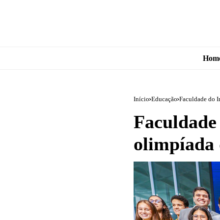
Hom
Início
Educação
Faculdade do I
Faculdade 
olimpíada 