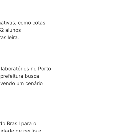
mativas, como cotas
52 alunos
sileira.
laboratórios no Porto
prefeitura busca
movendo um cenário
do Brasil para o
sidade de perfis e