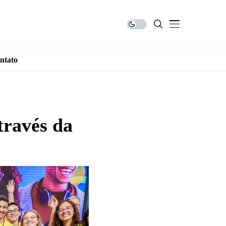
ntato
través da