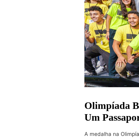
Olimpíada Br
Um Passapor
A medalha na Olimpía