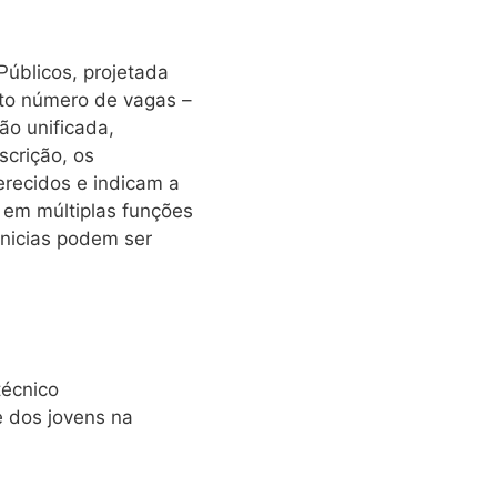
Públicos, projetada
sto número de vagas –
ão unificada,
scrição, os
erecidos e indicam a
 em múltiplas funções
inicias podem ser
técnico
e dos jovens na