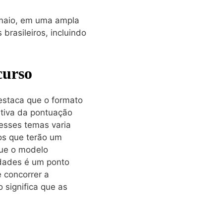
 maio, em uma ampla
brasileiros, incluindo
curso
estaca que o formato
ativa da pontuação
desses temas varia
os que terão um
que o modelo
idades é um ponto
 concorrer a
 significa que as