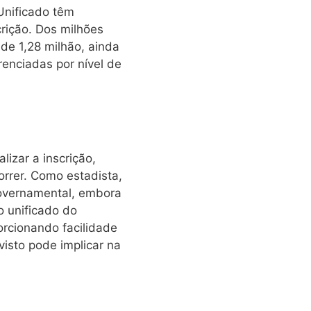
Unificado têm
rição. Dos milhões
de 1,28 milhão, ainda
renciadas por nível de
izar a inscrição,
rrer. Como estadista,
Governamental, embora
o unificado do
orcionando facilidade
isto pode implicar na