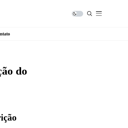
ntato
ção do
ição