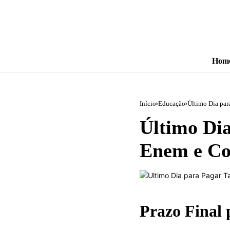
Hom
Início
Educação
Último Dia par
Último Dia
Enem e Co
Prazo Final 