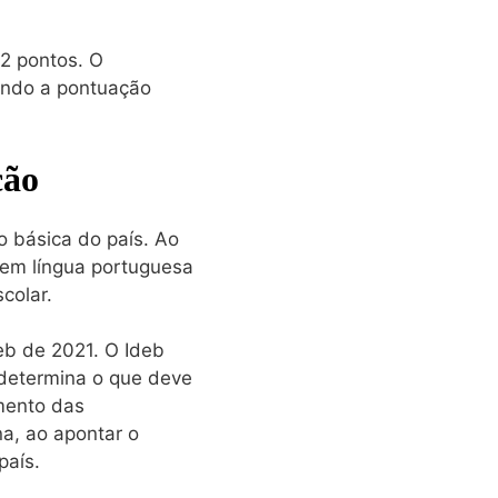
2 pontos. O
ando a pontuação
ção
o básica do país. Ao
 em língua portuguesa
colar.
eb de 2021. O Ideb
 determina o que deve
imento das
a, ao apontar o
país.