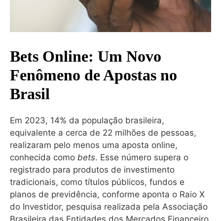
Bets Online: Um Novo
Fenômeno de Apostas no
Brasil
Em 2023, 14% da população brasileira,
equivalente a cerca de 22 milhões de pessoas,
realizaram pelo menos uma aposta online,
conhecida como
bets
. Esse número supera o
registrado para produtos de investimento
tradicionais, como títulos públicos, fundos e
planos de previdência, conforme aponta o Raio X
do Investidor, pesquisa realizada pela Associação
Brasileira das Entidades dos Mercados Financeiro