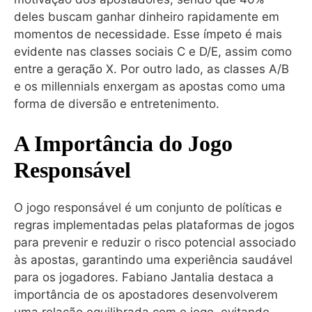
deles buscam ganhar dinheiro rapidamente em
momentos de necessidade. Esse ímpeto é mais
evidente nas classes sociais C e D/E, assim como
entre a geração X. Por outro lado, as classes A/B
e os millennials enxergam as apostas como uma
forma de diversão e entretenimento.
A Importância do Jogo
Responsável
O jogo responsável é um conjunto de políticas e
regras implementadas pelas plataformas de jogos
para prevenir e reduzir o risco potencial associado
às apostas, garantindo uma experiência saudável
para os jogadores. Fabiano Jantalia destaca a
importância de os apostadores desenvolverem