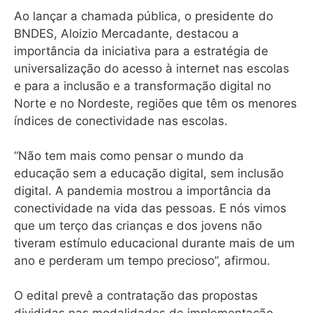
Ao lançar a chamada pública, o presidente do
BNDES, Aloizio Mercadante, destacou a
importância da iniciativa para a estratégia de
universalização do acesso à internet nas escolas
e para a inclusão e a transformação digital no
Norte e no Nordeste, regiões que têm os menores
índices de conectividade nas escolas.
“Não tem mais como pensar o mundo da
educação sem a educação digital, sem inclusão
digital. A pandemia mostrou a importância da
conectividade na vida das pessoas. E nós vimos
que um terço das crianças e dos jovens não
tiveram estímulo educacional durante mais de um
ano e perderam um tempo precioso”, afirmou.
O edital prevê a contratação das propostas