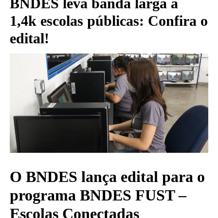
BNDES leva banda larga a
1,4k escolas públicas: Confira o
edital!
O BNDES lança edital para o
programa BNDES FUST –
Escolas Conectadas