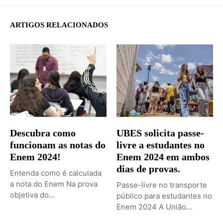
ARTIGOS RELACIONADOS
Descubra como
UBES solicita passe-
funcionam as notas do
livre a estudantes no
Enem 2024!
Enem 2024 em ambos
dias de provas.
Entenda como é calculada
a nota do Enem Na prova
Passe-livre no transporte
objetiva do...
público para estudantes no
Enem 2024 A União
Brasileira...