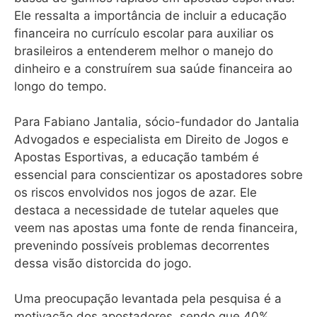
Ele ressalta a importância de incluir a educação
financeira no currículo escolar para auxiliar os
brasileiros a entenderem melhor o manejo do
dinheiro e a construírem sua saúde financeira ao
longo do tempo.
Para Fabiano Jantalia, sócio-fundador do Jantalia
Advogados e especialista em Direito de Jogos e
Apostas Esportivas, a educação também é
essencial para conscientizar os apostadores sobre
os riscos envolvidos nos jogos de azar. Ele
destaca a necessidade de tutelar aqueles que
veem nas apostas uma fonte de renda financeira,
prevenindo possíveis problemas decorrentes
dessa visão distorcida do jogo.
Uma preocupação levantada pela pesquisa é a
motivação dos apostadores, sendo que 40%