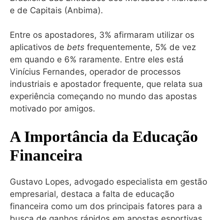
e de Capitais (Anbima).
Entre os apostadores, 3% afirmaram utilizar os
aplicativos de
bets
frequentemente, 5% de vez
em quando e 6% raramente. Entre eles está
Vinícius Fernandes, operador de processos
industriais e apostador frequente, que relata sua
experiência começando no mundo das apostas
motivado por amigos.
A Importância da Educação
Financeira
Gustavo Lopes, advogado especialista em gestão
empresarial, destaca a falta de educação
financeira como um dos principais fatores para a
busca de ganhos rápidos em apostas esportivas.