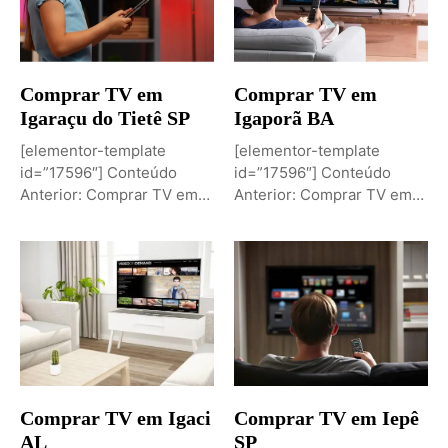
Comprar TV em
Comprar TV em
Igaraçu do Tietê SP
Igaporã BA
[elementor-template
[elementor-template
id=”17596″] Conteúdo
id=”17596″] Conteúdo
Anterior: Comprar TV em
Anterior: Comprar TV em
Igaporã BAPróximo
Igaci ALPróximo Conteúdo:
Conteúdo: Sobremesa de...
Comprar TV...
Comprar TV em Igaci
Comprar TV em Iepê
AL
SP