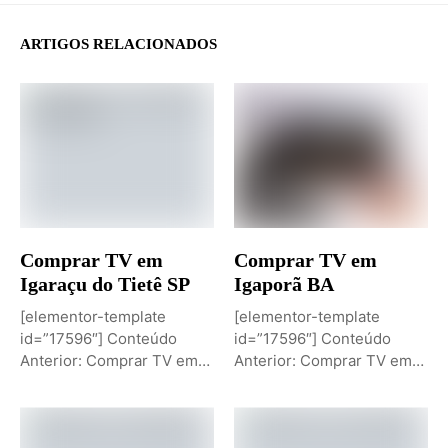
ARTIGOS RELACIONADOS
Comprar TV em
Comprar TV em
Igaraçu do Tietê SP
Igaporã BA
[elementor-template
[elementor-template
id=”17596″] Conteúdo
id=”17596″] Conteúdo
Anterior: Comprar TV em
Anterior: Comprar TV em
Igaporã BAPróximo
Igaci ALPróximo Conteúdo:
Conteúdo: Sobremesa de...
Comprar TV...