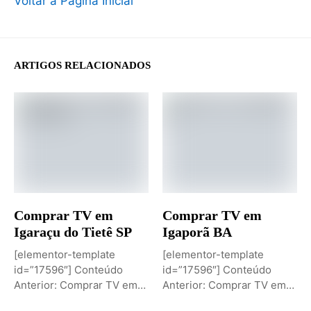
Voltar à Página Inicial
ARTIGOS RELACIONADOS
Comprar TV em
Comprar TV em
Igaraçu do Tietê SP
Igaporã BA
[elementor-template
[elementor-template
id=”17596″] Conteúdo
id=”17596″] Conteúdo
Anterior: Comprar TV em
Anterior: Comprar TV em
Igaporã BAPróximo
Igaci ALPróximo Conteúdo: