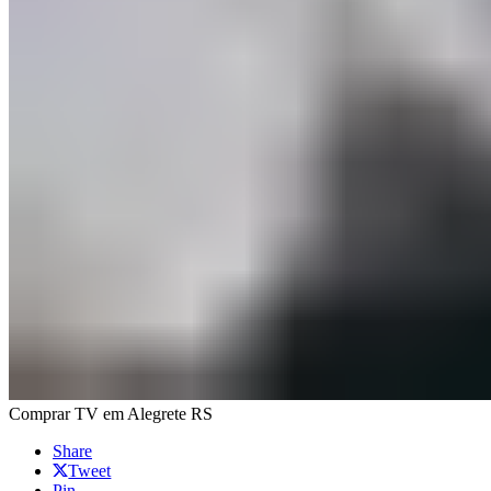
Comprar TV em Alegrete RS
Share
Tweet
Pin