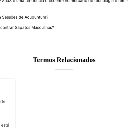
 O SaaS é uma tendência crescente no mercado de tecnologia e tem 
m Sessões de Acupuntura?
contrar Sapatos Masculinos?
Termos Relacionados
rte
 está