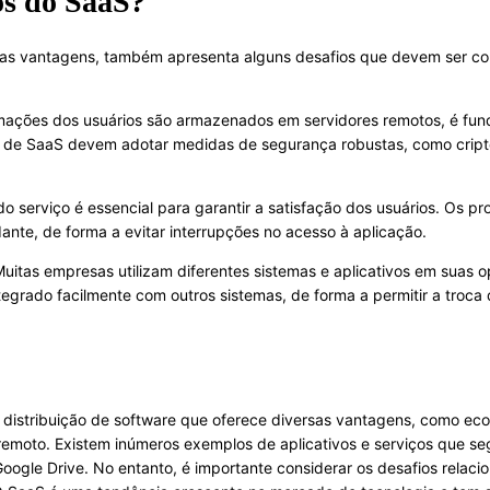
os do SaaS?
as vantagens, também apresenta alguns desafios que devem ser co
ações dos usuários são armazenados em servidores remotos, é fund
 de SaaS devem adotar medidas de segurança robustas, como cripto
do serviço é essencial para garantir a satisfação dos usuários. Os 
dante, de forma a evitar interrupções no acesso à aplicação.
uitas empresas utilizam diferentes sistemas e aplicativos em suas op
tegrado facilmente com outros sistemas, de forma a permitir a troca
istribuição de software que oferece diversas vantagens, como econ
 remoto. Existem inúmeros exemplos de aplicativos e serviços que
Google Drive. No entanto, é importante considerar os desafios relaci