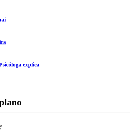
uai
ira
icóloga explica
 plano
?