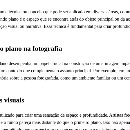
uma técnica ou conceito que pode ser aplicado em diversas áreas, como 
do plano é o espaço que se encontra atrás do objeto principal ou da aç
ção visual ou narrativa. Essa técnica é fundamental para criar profundi
 plano na fotografia
lano desempenha um papel crucial na construção de uma imagem impact
 um contexto que complementa o assunto principal. Por exemplo, em um
stória sobre a pessoa fotografada, como um ambiente familiar ou um ce
 visuais
 utilizado para criar uma sensação de espaço e profundidade. Artistas 
e o fundo pareça mais distante do que o primeiro plano. Isso não ape
al, permitindo que o espectador se concentre no que é mais importante, 