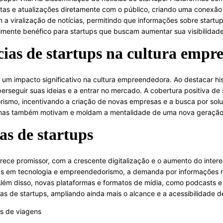
tas e atualizações diretamente com o público, criando uma conexã
tam a viralização de notícias, permitindo que informações sobre star
mente benéfico para startups que buscam aumentar sua visibilidade e
cias de startups na cultura emp
um impacto significativo na cultura empreendedora. Ao destacar his
rseguir suas ideias e a entrar no mercado. A cobertura positiva de
ismo, incentivando a criação de novas empresas e a busca por soluç
 mas também motivam e moldam a mentalidade de uma nova geraçã
as de startups
arece promissor, com a crescente digitalização e o aumento do inte
as em tecnologia e empreendedorismo, a demanda por informações re
 Além disso, novas plataformas e formatos de mídia, como podcasts 
as de startups, ampliando ainda mais o alcance e a acessibilidade 
as de viagens