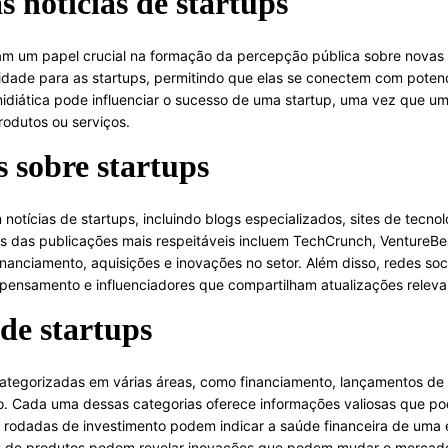
 notícias de startups
am um papel crucial na formação da percepção pública sobre novas 
ilidade para as startups, permitindo que elas se conectem com potenci
 midiática pode influenciar o sucesso de uma startup, uma vez que 
rodutos ou serviços.
s sobre startups
otícias de startups, incluindo blogs especializados, sites de tecnol
as das publicações mais respeitáveis incluem TechCrunch, VentureB
anciamento, aquisições e inovações no setor. Além disso, redes soc
pensamento e influenciadores que compartilham atualizações releva
 de startups
categorizadas em várias áreas, como financiamento, lançamentos de 
. Cada uma dessas categorias oferece informações valiosas que po
re rodadas de investimento podem indicar a saúde financeira de uma
s de produtos podem revelar inovações que podem mudar o mercad