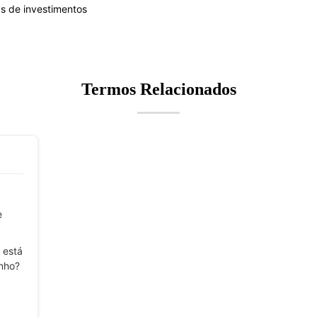
as de investimentos
Termos Relacionados
e
 está
nho?