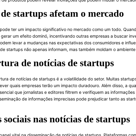
 de startups afetam o mercado
ps pode ter um impacto significativo no mercado como um todo. Qua
 gerar um efeito dominó, incentivando outras empresas a buscar inv
odem levar a mudanças nas expectativas dos consumidores e influe
as de startups não apenas informam, mas também moldam o ambiente
tura de notícias de startups
ura de notícias de startups é a volatilidade do setor. Muitas startu
prever quais empresas terão um impacto duradouro. Além disso, a qu
ncial que jornalistas e editores filtrem e verifiquem as informações
sseminação de informações imprecisas pode prejudicar tanto as star
 sociais nas notícias de startups
pel vital na disseminação de notícias de startups. Plataformas co