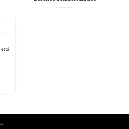
 está
os