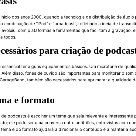
asts
início dos anos 2000, quando a tecnologia de distribuição de áudio 
 combinação de “iPod” e “broadcast”, refletindo a ideia de transmitir
evoluiu, com plataformas e ferramentas que facilitam a gravação, ed
 a todos.
essários para criação de podcas
 é essencial ter alguns equipamentos básicos. Um microfone de quali
al. Além disso, fones de ouvido são importantes para monitorar o so
GarageBand, também são necessários para aprimorar a qualidade do s
ema e formato
 de podcasts é escolher um tema que seja relevante e interessante p
do; ele pode ser uma conversa entre anfitriões, entrevistas com c
do tema e do formato ajudará a direcionar o conteúdo e a manter a au