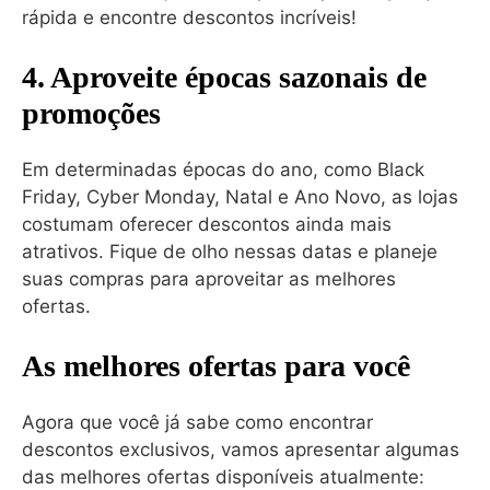
rápida e encontre descontos incríveis!
4. Aproveite épocas sazonais de
promoções
Em determinadas épocas do ano, como Black
Friday, Cyber Monday, Natal e Ano Novo, as lojas
costumam oferecer descontos ainda mais
atrativos. Fique de olho nessas datas e planeje
suas compras para aproveitar as melhores
ofertas.
As melhores ofertas para você
Agora que você já sabe como encontrar
descontos exclusivos, vamos apresentar algumas
das melhores ofertas disponíveis atualmente: