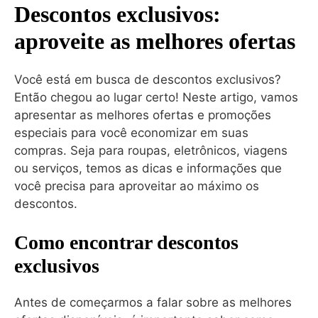
Descontos exclusivos:
aproveite as melhores ofertas
Você está em busca de descontos exclusivos?
Então chegou ao lugar certo! Neste artigo, vamos
apresentar as melhores ofertas e promoções
especiais para você economizar em suas
compras. Seja para roupas, eletrônicos, viagens
ou serviços, temos as dicas e informações que
você precisa para aproveitar ao máximo os
descontos.
Como encontrar descontos
exclusivos
Antes de começarmos a falar sobre as melhores