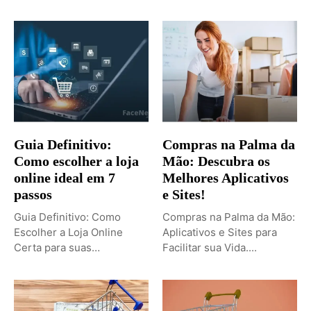
Guia Definitivo:
Compras na Palma da
Como escolher a loja
Mão: Descubra os
online ideal em 7
Melhores Aplicativos
passos
e Sites!
Guia Definitivo: Como
Compras na Palma da Mão:
Escolher a Loja Online
Aplicativos e Sites para
Certa para suas
Facilitar sua Vida....
Necessidades. Dicas...