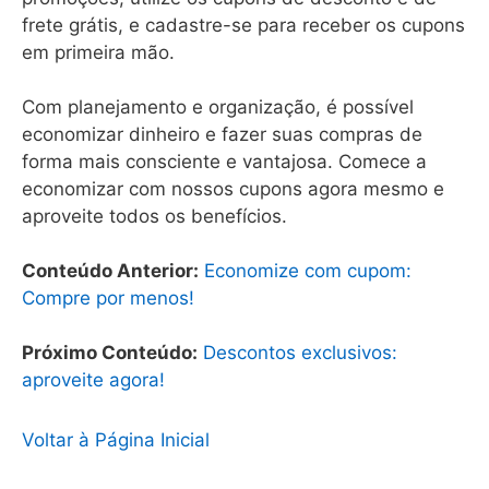
frete grátis, e cadastre-se para receber os cupons
em primeira mão.
Com planejamento e organização, é possível
economizar dinheiro e fazer suas compras de
forma mais consciente e vantajosa. Comece a
economizar com nossos cupons agora mesmo e
aproveite todos os benefícios.
Conteúdo Anterior:
Economize com cupom:
Compre por menos!
Próximo Conteúdo:
Descontos exclusivos:
aproveite agora!
Voltar à Página Inicial