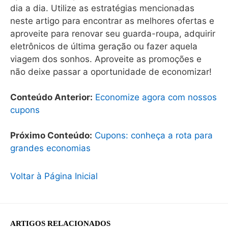
dia a dia. Utilize as estratégias mencionadas
neste artigo para encontrar as melhores ofertas e
aproveite para renovar seu guarda-roupa, adquirir
eletrônicos de última geração ou fazer aquela
viagem dos sonhos. Aproveite as promoções e
não deixe passar a oportunidade de economizar!
Conteúdo Anterior:
Economize agora com nossos
cupons
Próximo Conteúdo:
Cupons: conheça a rota para
grandes economias
Voltar à Página Inicial
ARTIGOS RELACIONADOS