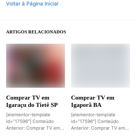
Voltar à Página Inicial
ARTIGOS RELACIONADOS
Comprar TV em
Comprar TV em
Igaraçu do Tietê SP
Igaporã BA
[elementor-template
[elementor-template
id=”17596″] Conteúdo
id=”17596″] Conteúdo
Anterior: Comprar TV em
Anterior: Comprar TV em
Igaporã BAPróximo
Igaci ALPróximo Conteúdo: