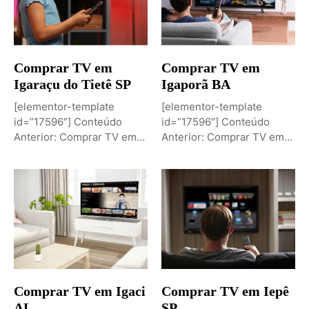
Comprar TV em
Comprar TV em
Igaraçu do Tietê SP
Igaporã BA
[elementor-template
[elementor-template
id=”17596″] Conteúdo
id=”17596″] Conteúdo
Anterior: Comprar TV em
Anterior: Comprar TV em
Igaporã BAPróximo
Igaci ALPróximo Conteúdo:
Conteúdo: Sobremesa de...
Comprar TV...
Comprar TV em Igaci
Comprar TV em Iepê
AL
SP