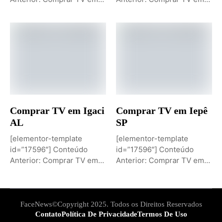
Igaporã BAPróximo
Igaci ALPróximo Conteúdo:
Conteúdo: Sobremesa de...
Comprar TV...
Comprar TV em Igaci
Comprar TV em Iepê
AL
SP
[elementor-template
[elementor-template
id=”17596″] Conteúdo
id=”17596″] Conteúdo
Anterior: Comprar TV em
Anterior: Comprar TV em
Iepê SPPróximo Conteúdo:
Ielmo Marinho RNPróximo
Comprar TV...
Conteúdo: Comprar...
FaceNews©Copyright 2025. Todos os Direitos Reservados
Contato
Política De Privacidade
Termos De Uso