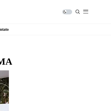
ntato
 MA