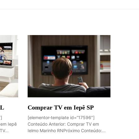
AL
Comprar TV em Iepê SP
″]
[elementor-template id=”17596″]
 em Iepê
Conteúdo Anterior: Comprar TV em
V...
Ielmo Marinho RNPróximo Conteúdo:
Comprar...