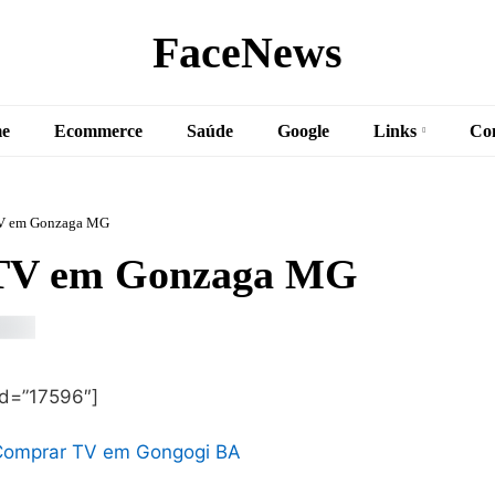
FaceNews
e
Ecommerce
Saúde
Google
Links
Co
V em Gonzaga MG
TV em Gonzaga MG
id=”17596″]
Comprar TV em Gongogi BA