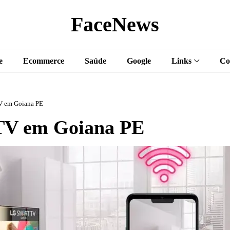
FaceNews
e
Ecommerce
Saúde
Google
Links
Co
V em Goiana PE
TV em Goiana PE