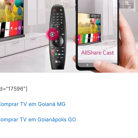
id=”17596″]
Comprar TV em Goianá MG
omprar TV em Goianápolis GO