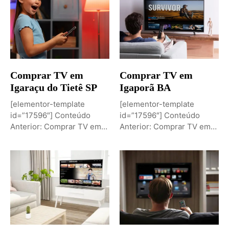
Comprar TV em
Comprar TV em
Igaraçu do Tietê SP
Igaporã BA
[elementor-template
[elementor-template
id=”17596″] Conteúdo
id=”17596″] Conteúdo
Anterior: Comprar TV em
Anterior: Comprar TV em
Igaporã BAPróximo
Igaci ALPróximo Conteúdo:
Conteúdo: Sobremesa de...
Comprar TV...