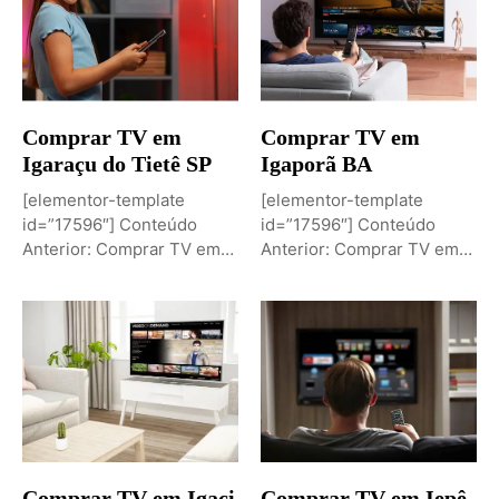
Comprar TV em
Comprar TV em
Igaraçu do Tietê SP
Igaporã BA
[elementor-template
[elementor-template
id=”17596″] Conteúdo
id=”17596″] Conteúdo
Anterior: Comprar TV em
Anterior: Comprar TV em
Igaporã BAPróximo
Igaci ALPróximo Conteúdo:
Conteúdo: Sobremesa de...
Comprar TV...
Comprar TV em Igaci
Comprar TV em Iepê