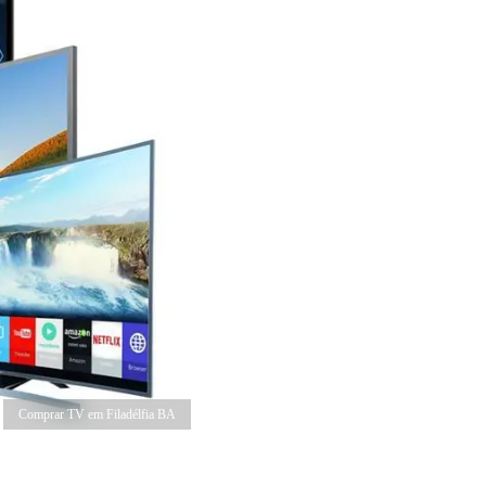
Comprar TV em Filadélfia BA