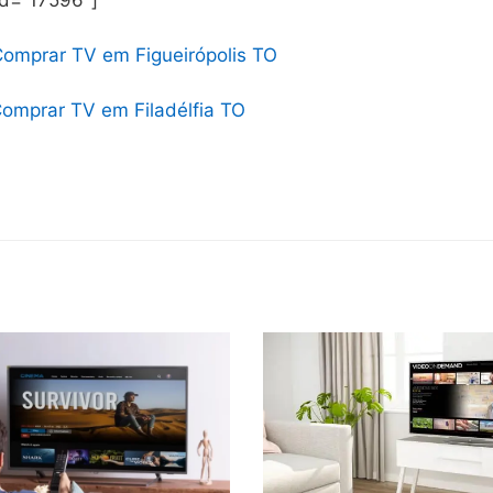
id=”17596″]
omprar TV em Figueirópolis TO
omprar TV em Filadélfia TO