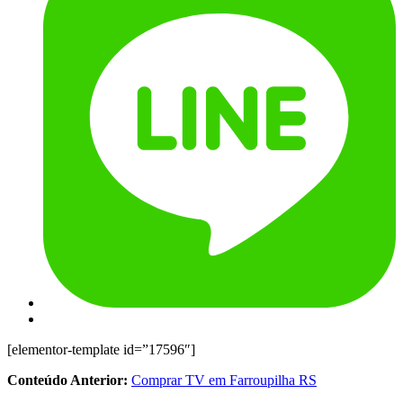
[elementor-template id=”17596″]
Conteúdo Anterior:
Comprar TV em Farroupilha RS