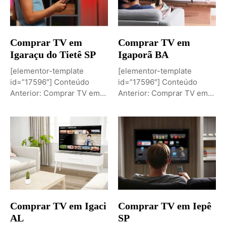
Comprar TV em
Comprar TV em
Igaraçu do Tietê SP
Igaporã BA
[elementor-template
[elementor-template
id=”17596″] Conteúdo
id=”17596″] Conteúdo
Anterior: Comprar TV em
Anterior: Comprar TV em
Igaporã BAPróximo
Igaci ALPróximo Conteúdo:
Conteúdo: Sobremesa de...
Comprar TV...
Comprar TV em Igaci
Comprar TV em Iepê
AL
SP