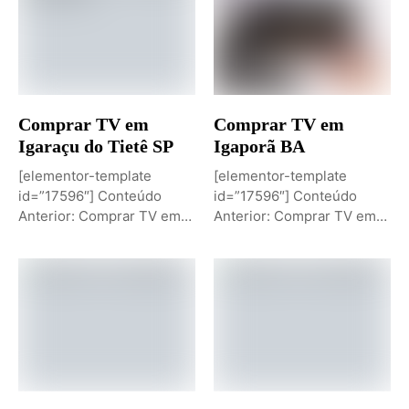
Comprar TV em
Comprar TV em
Igaraçu do Tietê SP
Igaporã BA
[elementor-template
[elementor-template
id=”17596″] Conteúdo
id=”17596″] Conteúdo
Anterior: Comprar TV em
Anterior: Comprar TV em
Igaporã BAPróximo
Igaci ALPróximo Conteúdo:
Conteúdo: Sobremesa de...
Comprar TV...