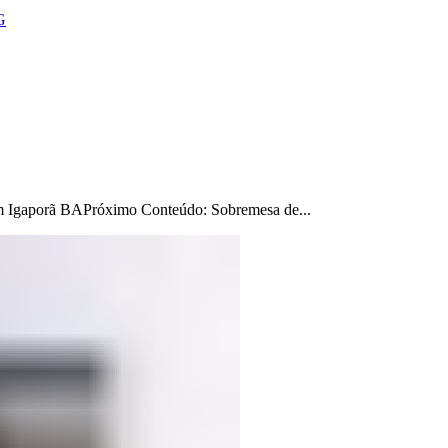
G
m Igaporã BAPróximo Conteúdo: Sobremesa de...