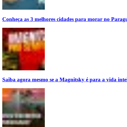
Conheça as 3 melhores cidades para morar no Parag
Saiba agora mesmo se a Magnitsky é para a vida inte