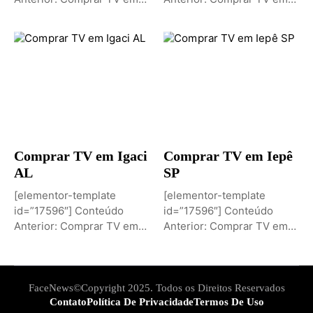
Igaporã BAPróximo
Igaci ALPróximo Conteúdo:
Conteúdo: Sobremesa de...
Comprar TV...
Comprar TV em Igaci
Comprar TV em Iepê
AL
SP
[elementor-template
[elementor-template
id=”17596″] Conteúdo
id=”17596″] Conteúdo
Anterior: Comprar TV em
Anterior: Comprar TV em
Iepê SPPróximo Conteúdo:
Ielmo Marinho RNPróximo
Comprar TV...
Conteúdo: Comprar...
FaceNews©Copyright 2025. Todos os Direitos Reservados
Contato
Política De Privacidade
Termos De Uso