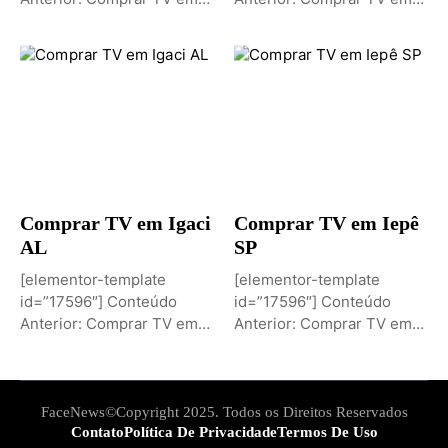
Igaporã BAPróximo
Igaci ALPróximo Conteúdo:
Conteúdo: Sobremesa de...
Comprar TV...
Comprar TV em Igaci
Comprar TV em Iepê
AL
SP
[elementor-template
[elementor-template
id=”17596″] Conteúdo
id=”17596″] Conteúdo
Anterior: Comprar TV em
Anterior: Comprar TV em
Iepê SPPróximo Conteúdo:
Ielmo Marinho RNPróximo
Comprar TV...
Conteúdo: Comprar...
FaceNews©Copyright 2025. Todos os Direitos Reservados
Contato
Política De Privacidade
Termos De Uso