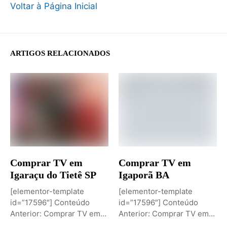
Voltar à Página Inicial
ARTIGOS RELACIONADOS
Comprar TV em
Comprar TV em
Igaraçu do Tietê SP
Igaporã BA
[elementor-template
[elementor-template
id=”17596″] Conteúdo
id=”17596″] Conteúdo
Anterior: Comprar TV em
Anterior: Comprar TV em
Igaporã BAPróximo
Igaci ALPróximo Conteúdo: