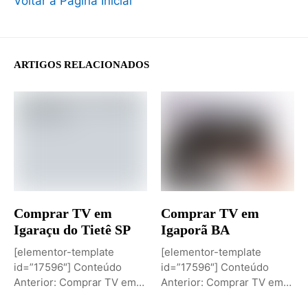
Voltar à Página Inicial
ARTIGOS RELACIONADOS
Comprar TV em
Comprar TV em
Igaraçu do Tietê SP
Igaporã BA
[elementor-template
[elementor-template
id=”17596″] Conteúdo
id=”17596″] Conteúdo
Anterior: Comprar TV em
Anterior: Comprar TV em
Igaporã BAPróximo
Igaci ALPróximo Conteúdo: