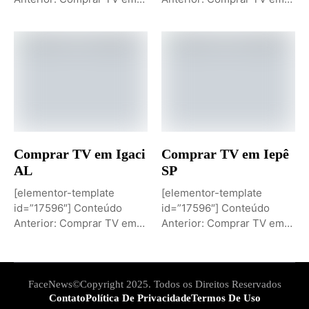
Igaporã BAPróximo
Igaci ALPróximo Conteúdo:
Conteúdo: Sobremesa de...
Comprar TV...
Comprar TV em Igaci
Comprar TV em Iepê
AL
SP
[elementor-template
[elementor-template
id=”17596″] Conteúdo
id=”17596″] Conteúdo
Anterior: Comprar TV em
Anterior: Comprar TV em
Iepê SPPróximo Conteúdo:
Ielmo Marinho RNPróximo
Comprar TV...
Conteúdo: Comprar...
FaceNews©Copyright 2025. Todos os Direitos Reservados
Contato
Política De Privacidade
Termos De Uso