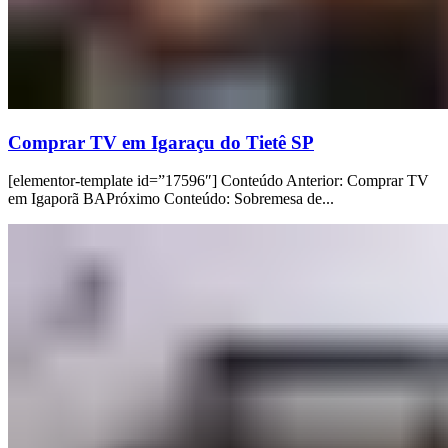
Comprar TV em Igaraçu do Tietê SP
[elementor-template id=”17596″] Conteúdo Anterior: Comprar TV
em Igaporã BAPróximo Conteúdo: Sobremesa de...