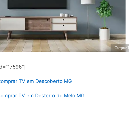
Comprar T
id=”17596″]
Comprar TV em Descoberto MG
omprar TV em Desterro do Melo MG