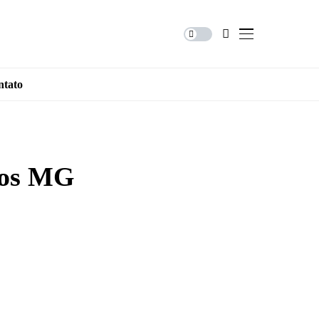
ntato
ios MG