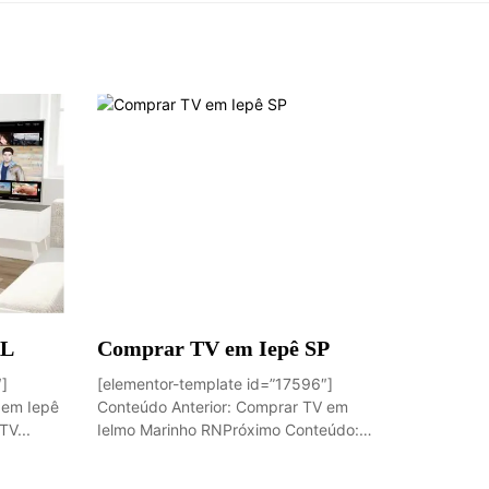
AL
Comprar TV em Iepê SP
″]
[elementor-template id=”17596″]
 em Iepê
Conteúdo Anterior: Comprar TV em
V...
Ielmo Marinho RNPróximo Conteúdo:
Comprar...