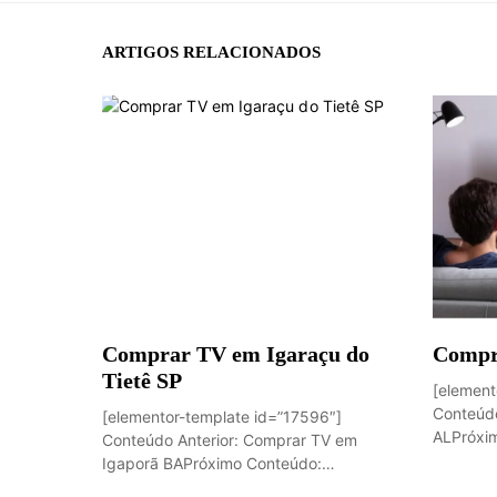
ARTIGOS RELACIONADOS
Comprar TV em Igaraçu do
Compr
Tietê SP
[element
Conteúdo
[elementor-template id=”17596″]
ALPróxim
Conteúdo Anterior: Comprar TV em
Igaporã BAPróximo Conteúdo:
Sobremesa de...