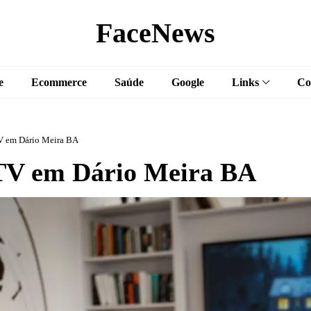
FaceNews
e
Ecommerce
Saúde
Google
Links
Co
V em Dário Meira BA
V em Dário Meira BA