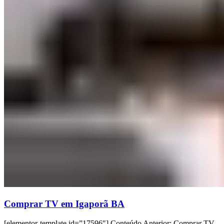
Comprar TV em Igaporã BA
[elementor-template id=”17596″] Conteúdo Anterior: Comprar TV