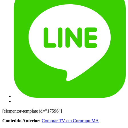
[elementor-template id=”17596″]
Conteúdo Anterior:
Comprar TV em Cururupu MA