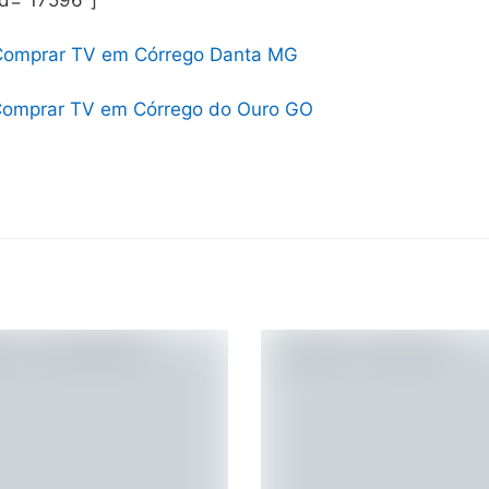
id=”17596″]
Comprar TV em Córrego Danta MG
omprar TV em Córrego do Ouro GO