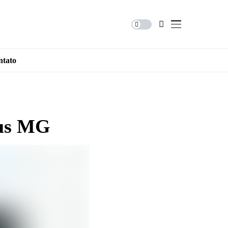
ntato
sus MG