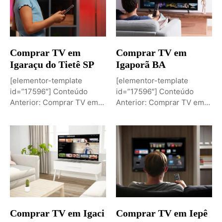
Comprar TV em
Comprar TV em
Igaraçu do Tietê SP
Igaporã BA
[elementor-template
[elementor-template
id=”17596″] Conteúdo
id=”17596″] Conteúdo
Anterior: Comprar TV em
Anterior: Comprar TV em
Igaporã BAPróximo
Igaci ALPróximo Conteúdo:
Conteúdo: Sobremesa de...
Comprar TV...
Comprar TV em Igaci
Comprar TV em Iepê