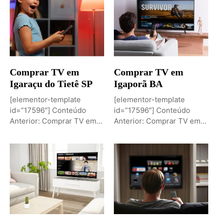
Comprar TV em
Comprar TV em
Igaraçu do Tietê SP
Igaporã BA
[elementor-template
[elementor-template
id=”17596″] Conteúdo
id=”17596″] Conteúdo
Anterior: Comprar TV em
Anterior: Comprar TV em
Igaporã BAPróximo
Igaci ALPróximo Conteúdo:
Conteúdo: Sobremesa de...
Comprar TV...