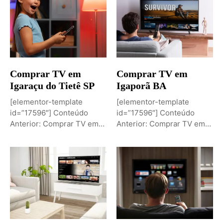
Comprar TV em
Comprar TV em
Igaraçu do Tietê SP
Igaporã BA
[elementor-template
[elementor-template
id=”17596″] Conteúdo
id=”17596″] Conteúdo
Anterior: Comprar TV em
Anterior: Comprar TV em
Igaporã BAPróximo
Igaci ALPróximo Conteúdo:
Conteúdo: Sobremesa de...
Comprar TV...