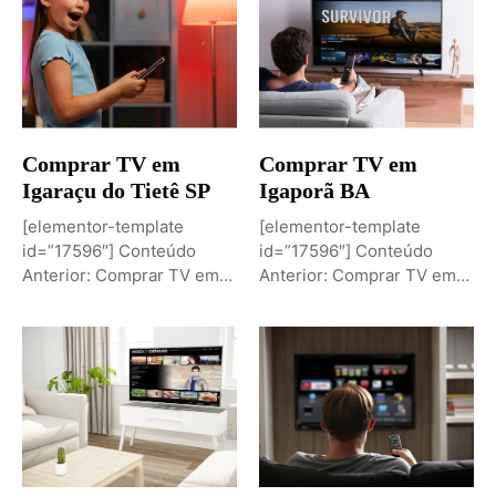
Comprar TV em
Comprar TV em
Igaraçu do Tietê SP
Igaporã BA
[elementor-template
[elementor-template
id=”17596″] Conteúdo
id=”17596″] Conteúdo
Anterior: Comprar TV em
Anterior: Comprar TV em
Igaporã BAPróximo
Igaci ALPróximo Conteúdo:
Conteúdo: Sobremesa de...
Comprar TV...