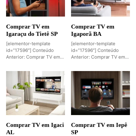
Comprar TV em
Comprar TV em
Igaraçu do Tietê SP
Igaporã BA
[elementor-template
[elementor-template
id=”17596″] Conteúdo
id=”17596″] Conteúdo
Anterior: Comprar TV em
Anterior: Comprar TV em
Igaporã BAPróximo
Igaci ALPróximo Conteúdo:
Conteúdo: Sobremesa de...
Comprar TV...
Comprar TV em Igaci
Comprar TV em Iepê
AL
SP