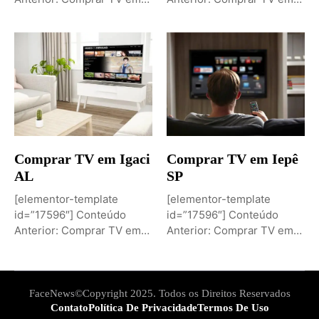
Igaporã BAPróximo
Igaci ALPróximo Conteúdo:
Conteúdo: Sobremesa de...
Comprar TV...
Comprar TV em Igaci
Comprar TV em Iepê
AL
SP
[elementor-template
[elementor-template
id=”17596″] Conteúdo
id=”17596″] Conteúdo
Anterior: Comprar TV em
Anterior: Comprar TV em
Iepê SPPróximo Conteúdo:
Ielmo Marinho RNPróximo
Comprar TV...
Conteúdo: Comprar...
FaceNews©Copyright 2025. Todos os Direitos Reservados
Contato
Política De Privacidade
Termos De Uso