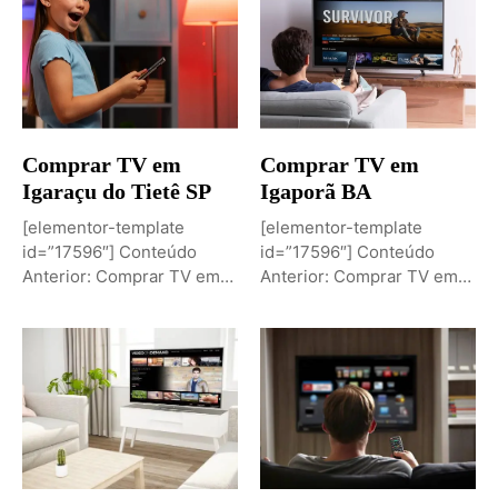
Comprar TV em
Comprar TV em
Igaraçu do Tietê SP
Igaporã BA
[elementor-template
[elementor-template
id=”17596″] Conteúdo
id=”17596″] Conteúdo
Anterior: Comprar TV em
Anterior: Comprar TV em
Igaporã BAPróximo
Igaci ALPróximo Conteúdo:
Conteúdo: Sobremesa de...
Comprar TV...