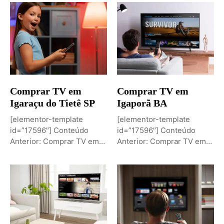
Comprar TV em
Comprar TV em
Igaraçu do Tietê SP
Igaporã BA
[elementor-template
[elementor-template
id=”17596″] Conteúdo
id=”17596″] Conteúdo
Anterior: Comprar TV em
Anterior: Comprar TV em
Igaporã BAPróximo
Igaci ALPróximo Conteúdo:
Conteúdo: Sobremesa de...
Comprar TV...