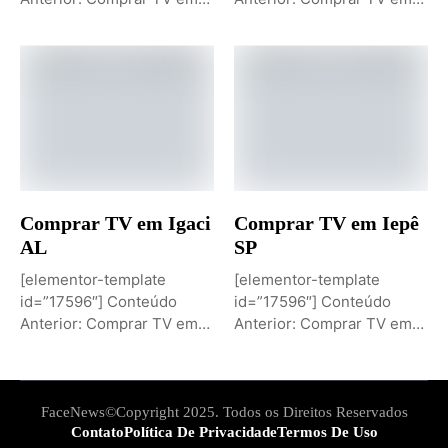
Igaporã BAPróximo
Igaci ALPróximo Conteúdo:
Conteúdo: Sobremesa de...
Comprar TV...
Comprar TV em Igaci
Comprar TV em Iepê
AL
SP
[elementor-template
[elementor-template
id=”17596″] Conteúdo
id=”17596″] Conteúdo
Anterior: Comprar TV em
Anterior: Comprar TV em
Iepê SPPróximo Conteúdo:
Ielmo Marinho RNPróximo
Comprar TV...
Conteúdo: Comprar...
FaceNews©Copyright 2025. Todos os Direitos Reservados
Contato
Política De Privacidade
Termos De Uso