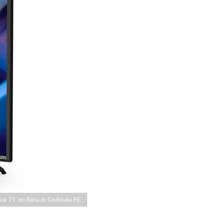
ar TV em Barra de Guabiraba PE