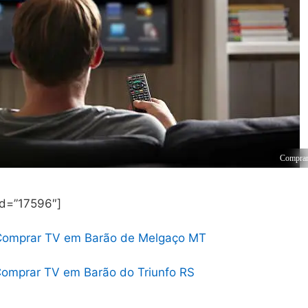
Comprar
id=”17596″]
Comprar TV em Barão de Melgaço MT
omprar TV em Barão do Triunfo RS