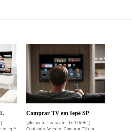
AL
Comprar TV em Iepê SP
″]
[elementor-template id=”17596″]
 em Iepê
Conteúdo Anterior: Comprar TV em