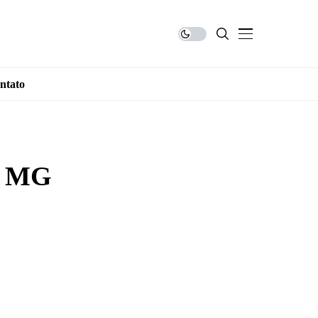
ntato
o MG