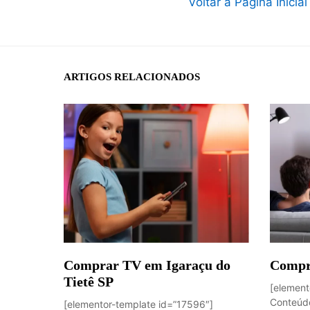
Voltar à Página Inicial
ARTIGOS RELACIONADOS
Comprar TV em Igaraçu do
Compr
Tietê SP
[element
Conteúdo
[elementor-template id=”17596″]