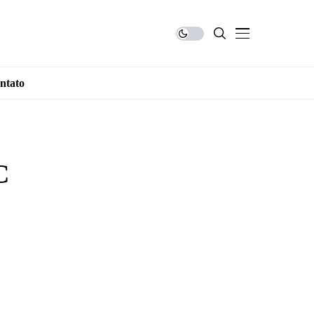
ntato
C