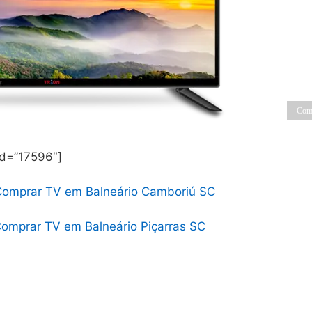
Comp
id=”17596″]
Comprar TV em Balneário Camboriú SC
omprar TV em Balneário Piçarras SC