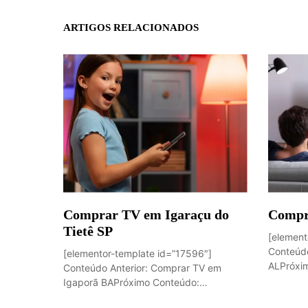
ARTIGOS RELACIONADOS
Comprar TV em Igaraçu do
Compr
Tietê SP
[element
Conteúdo
[elementor-template id=”17596″]
ALPróxim
Conteúdo Anterior: Comprar TV em
Igaporã BAPróximo Conteúdo:
Sobremesa de...