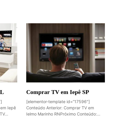
AL
Comprar TV em Iepê SP
″]
[elementor-template id=”17596″]
 em Iepê
Conteúdo Anterior: Comprar TV em
V...
Ielmo Marinho RNPróximo Conteúdo:
Comprar...