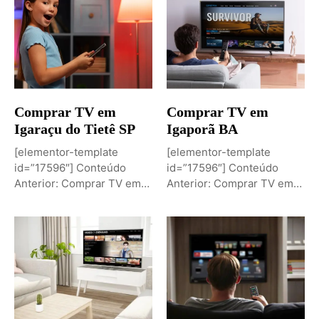
Comprar TV em
Comprar TV em
Igaraçu do Tietê SP
Igaporã BA
[elementor-template
[elementor-template
id=”17596″] Conteúdo
id=”17596″] Conteúdo
Anterior: Comprar TV em
Anterior: Comprar TV em
Igaporã BAPróximo
Igaci ALPróximo Conteúdo:
Conteúdo: Sobremesa de...
Comprar TV...