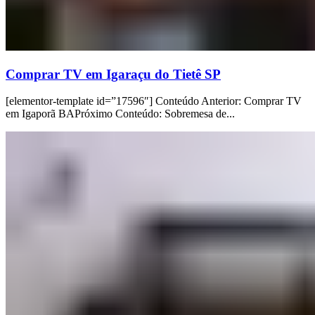
Comprar TV em Igaraçu do Tietê SP
[elementor-template id=”17596″] Conteúdo Anterior: Comprar TV
em Igaporã BAPróximo Conteúdo: Sobremesa de...